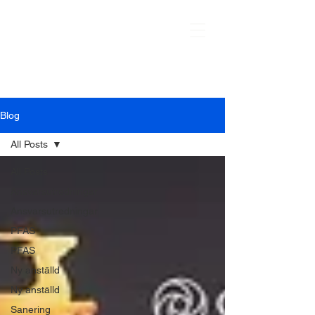
Blog
All Posts
All Posts
Ansvarsutredningar
Ansvarsutredningar
PFAS
PFAS
Ny anställd
Ny anställd
Sanering