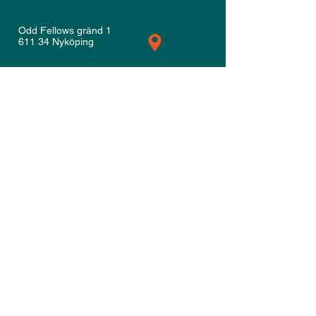
Odd Fellows gränd 1
611 34 Nyköping
ebba@sellenfilipovic.se
+46 ( 0) 72 142 42 18
marko@sellenfilipovic.se
+46 (0) 76 610 54 26
Copyright © Sellén & Filipovic AB