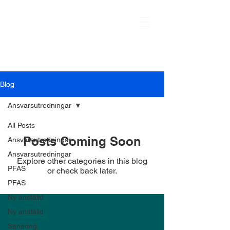
Blog
Ansvarsutredningar
All Posts
Posts Coming Soon
Ansvarsutredningar
Ansvarsutredningar
Explore other categories in this blog
PFAS
or check back later.
PFAS
Ny anställd
Ny anställd
Sanering