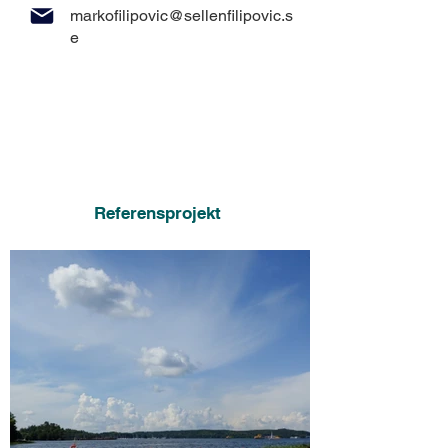
markofilipovic@sellenfilipovic.s
e
Referensprojekt