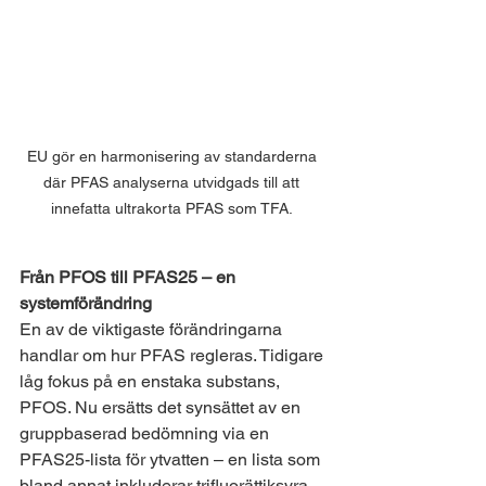
EU gör en harmonisering av standarderna 
där PFAS analyserna utvidgads till att 
innefatta ultrakorta PFAS som TFA. 
Från PFOS till PFAS25 – en 
systemförändring
En av de viktigaste förändringarna 
handlar om hur PFAS regleras. Tidigare 
låg fokus på en enstaka substans, 
PFOS. Nu ersätts det synsättet av en 
gruppbaserad bedömning via en 
PFAS25-lista för ytvatten – en lista som 
bland annat inkluderar trifluorättiksyra 