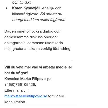
och tillväxt.
Karen Kynnefjäll
, energi- och 
klimatrådgivare. 
Så sparar du 
energi med fem enkla åtgärder.
Dagen innehöll också dialog och 
gemensamma diskussioner där 
deltagarna tillsammans utforskade 
möjligheter att skapa verklig förändring.
Vill du veta mer vad vi arbetar med eller 
har du frågor?
Kontakta 
Marko Filipovic
 på 
+46(0)766105426.
Eller maila till: 
marko@sellenfilipovic.se
 för vidare 
konsultation.