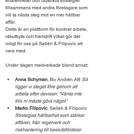
erfarenheter och utveckla strategier 
tillsammans med andra företagare som 
vill ta nästa steg mot en mer hållbar 
affär.
Detta är en plattform för konkret arbete, 
idéutbyte och framdrift vilket gör det 
roligt för oss på Sellén & Filipovic att 
vara med. 
Under dagen medverkade bland annat:
Anna Schyman
, Bo Andrén AB 
Så 
ligger vi steget före genom att 
arbeta efter devisen: “Vänta inte 
tills ni måste göra något.”
Marko Filipovic
, Sellén & Filipovic 
Strategisk hållbarhet som stärker 
affären, från regelverk och 
riskhantering till beslutsfördelar 